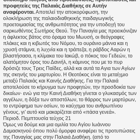
προφητείες της Παλαιάς Διαθήκης σε Αυτήν
αναφέρονται.
Αποτελεί την αποκορύφωση, την
ολοκλήρωση της παλαιοδιαθηκικής παιδαγωγικής
προετοιμασίας της ανθρωπότητος για την υποδοχή του
σαρκωθέντος Σωτήρος Θεού. Την Παναγία μας προεικόνιζαν
η άφλεκτος βάτος στο όραμα του Μωυσή, οι θεόγραφες
πλάκες και η κιβωτός του Νόμου, το ουράνιο μάννα και η
χρυσή στάμνα, η λυχνία και η τράπεζα, η ράβδος Ααρών η
βλαστήσασα, η κλίμακα του Ιακώβ, ο πόκος του Γεδεών, το
αλατόμητον όρος του Δανιήλ, η κάμινος που με το πυρ
δρόσιζε τους Τρεις Παίδες, αλλά και αυτά τα Αγια των Αγίων
της σκηνής του μαρτυρίου. Η Θεοτόκος είναι το μεταίχμιο
μεταξύ Παλαιάς και Καινής Διαθήκης. Για την Παλαιά
αποτελούσε το κήρυγμα των προφητών, την προσδοκία των
δικαίων· ενώ για την Καινή Διαθήκη γίνεται ο γλυκασμός των
αγγέλων, η δόξα των αποστόλων, το θάρρος των μαρτύρων,
το εντρύφημα των οσίων, το καύχημα του ανθρωπίνου
γένους, γι’ αυτό και μακαρίζεται από «πάσα γενεά».
Περιοδ. Πεμπτουσία τεύχος 21
Όμως να δούμε και μια ομιλία του Αγίου Ιωάννου
Δαμασκηνού όπου πολύ όμορφα αναφέρει τις προτυπώσεις
της Παναγίας μας στην Παλαιά Διαθήκη. (από το