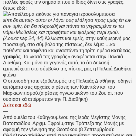
πολλές φορές την σημασία που ο Ιδιος δίνει στις γραφές,
όπως εδώ:
είπε δε αυτοίς· ούτοι οι λόγοι ους ελάλησα προς υμάς έτι ων
συν υμίν, ότι δει πληρωθήναι πάντα τα γεγραμμένα εν τω
νόμω Μωϋσέως και προφήταις και ψαλμοίς περί εμού.
(Λουκα κεφ 24, 44).
Άλλωστε και εμείς, στην καθημερινή μας
προσευχή, στο σύμβολο της πίστεως, δεν λέμε: …και
παθόντα και ταφέντα και αναστάντα τη τρίτη ημέρα
κατά τας
γραφάς
. Το «κατά τας γραφάς» αναφέρεται στην Παλαιά
Διαθήκη. Και μόνο το γεγονός αυτό, το ότι δηλαδή
εμπεριέχεται στο σύμβολο της πίστης μας η Παλαιά Διαθήκη,
φτάνει.
Ο οποιοσδήποτε εξοβελισμός της Παλαιάς Διαθήκης, οδηγεί
αυτόματα στις αρχαίες αιρέσεις των Καϊνιτών και του
Μαρκιωνιτισμού.(αιρέσεις «γνωστικών» του 2ου αι. που
ουσιαστικά απέρριπταν την Π. Διαθήκη)
Δείτε και εδώ
—
Από ομιλία του Καθηγουμένου της Ιεράς Μεγίστης Μονής
Βατοπαιδίου, Αρχιμ. Εφραίμ,στην Τράπεζα της Μονής με
αφορμή την γέννηση της Θεοτόκου (8 Σεπτεμβρίου):
Ολόκληρο πλήθος από προεικονίσεις, προτυπώσεις και