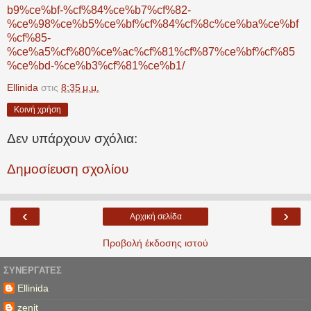
b9%ce%bf-%cf%84%ce%b7%cf%82-
%ce%98%ce%b5%ce%bf%cf%84%cf%8c%ce%ba%ce%bf
%cf%85-
%ce%a5%cf%80%ce%ac%cf%81%cf%87%ce%bf%cf%85
%ce%bd-%ce%b3%cf%81%ce%b1/
Ellinida
στις
8:35 μ.μ.
Κοινή χρήση
Δεν υπάρχουν σχόλια:
Δημοσίευση σχολίου
‹
›
Αρχική σελίδα
Προβολή έκδοσης ιστού
ΣΥΝΕΡΓΆΤΕΣ
Ellinida
zenjt