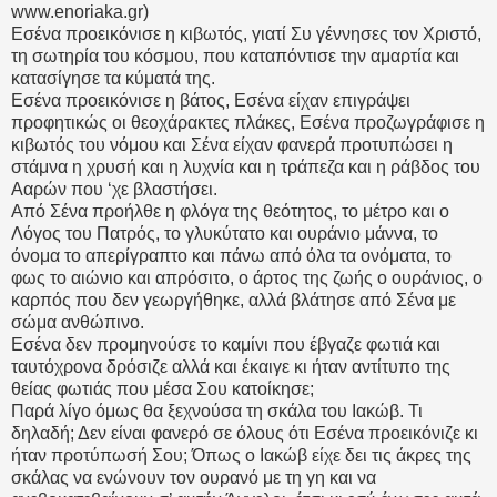
www.enoriaka.gr)
Εσένα προεικόνισε η κιβωτός, γιατί Συ γέννησες τον Χριστό,
τη σωτηρία του κόσμου, που καταπόντισε την αμαρτία και
κατασίγησε τα κύματά της.
Εσένα προεικόνισε η βάτος, Εσένα είχαν επιγράψει
προφητικώς οι θεοχάρακτες πλάκες, Εσένα προζωγράφισε η
κιβωτός του νόμου και Σένα είχαν φανερά προτυπώσει η
στάμνα η χρυσή και η λυχνία και η τράπεζα και η ράβδος του
Ααρών που ‘χε βλαστήσει.
Από Σένα προήλθε η φλόγα της θεότητος, το μέτρο και ο
Λόγος του Πατρός, το γλυκύτατο και ουράνιο μάννα, το
όνομα το απερίγραπτο και πάνω από όλα τα ονόματα, το
φως το αιώνιο και απρόσιτο, ο άρτος της ζωής ο ουράνιος, ο
καρπός που δεν γεωργήθηκε, αλλά βλάτησε από Σένα με
σώμα ανθώπινο.
Εσένα δεν προμηνούσε το καμίνι που έβγαζε φωτιά και
ταυτόχρονα δρόσιζε αλλά και έκαιγε κι ήταν αντίτυπο της
θείας φωτιάς που μέσα Σου κατοίκησε;
Παρά λίγο όμως θα ξεχνούσα τη σκάλα του Ιακώβ. Τι
δηλαδή; Δεν είναι φανερό σε όλους ότι Εσένα προεικόνιζε κι
ήταν προτύπωσή Σου; Όπως ο Ιακώβ είχε δει τις άκρες της
σκάλας να ενώνουν τον ουρανό με τη γη και να