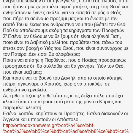
ανεβοκατεβαίνουν σ’ αυτήν Άγγελοι, έτσι κι εσύ ένωσες αυτά
που ήσαν πριν χωρισμένα, αφού μπήκες στη μέση Θεού και
ανθρώπων κι έγινες σκάλα, για να κατεβεί σε μάς ο Θεός,
που πήρε το αδύναμο προζύμι μας και το ένωσε με τον
εαυτό Του κι έκανε τον ανθρώπινο νου που βλέπει τον Θεό.
Πού θα αποδώσουμε ακόμη τα κηρύγματα των Προφητών;
Σ’ Εσένα, αν θέλουμε να δείξουμε ότι είναι αληθινά! Γιατί,
ποιο είναι το Δαβιτικό μαλλί του προβάτου που πάνω του
έπεσε σαν βροχή ο Υιός του Θεού, που είναι συνάναρχος με
τον Πατέρα; Δεν είσαι Συ ολοφάνερα;
Ποια είναι επίσης η Παρθένος, που ο Ησαϊας προορατικώς
προφήτευσε ότι θα συλλάβει και θα γεννήσει Υιόν τον Θεό,
που είναι μαζί μας;
Και ποιο είναι το βουνό του Δανιήλ, από το οποίο κόπηκε
πέτρα, αγκωνάρι, ο Χριστός, χωρίς να υποκύψει σε
ανθρώπινο εργαλείο;
Ας έρθει ο Ιεζεκιήλ ο θεϊκότατος κι ας δείξει πύλη που έχει
κλειστεί και που πέρασε από μέσα της μόνο ο Κύριος και
παραμένει κλειστή.
Εσένα, λοιπόν, κηρύττουν οι Προφήτες. Εσένα διακονούν οι
Άγγελοι και υπηρετούν οι Απόστολοι.
http://orthodoxanswers.gr/%ce%a4%ce%bf-
%ce%b3%ce%b5%ce%bd%ce%ad%ce%b8%ce%bb%ce%