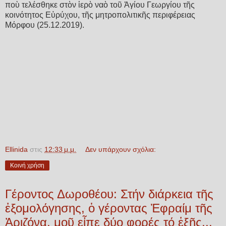
ποὺ τελέσθηκε στὸν ἱερὸ ναὸ τοῦ Ἁγίου Γεωργίου τῆς
κοινότητος Εὐρύχου, τῆς μητροπολιτικῆς περιφέρειας
Μόρφου (25.12.2019).
Ellinida
στις
12:33 μ.μ.
Δεν υπάρχουν σχόλια:
Κοινή χρήση
Γέροντος Δωροθέου: Στήν διάρκεια τῆς
ἐξομολόγησης, ὁ γέροντας Ἐφραίμ τῆς
Ἀριζόνα, μοῦ εἶπε δύο φορές τό ἑξῆς...