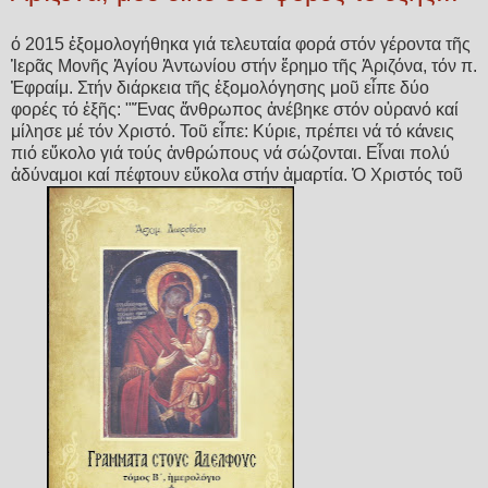
ό 2015 ἐξομολογήθηκα γιά τελευταία φορά στόν γέροντα τῆς
Ἱερᾶς Μονῆς Ἁγίου Ἀντωνίου στήν ἔρημο τῆς Ἀριζόνα, τόν π.
Ἐφραίμ. Στήν διάρκεια τῆς ἐξομολόγησης μοῦ εἶπε δύο
φορές τό ἑξῆς: "Ἕνας ἄνθρωπος ἀνέβηκε στόν οὐρανό καί
μίλησε μέ τόν Χριστό. Τοῦ εἶπε: Κύριε, πρέπει νά τό κάνεις
πιό εὔκολο γιά τούς ἀνθρώπους νά σώζονται. Εἶναι πολύ
ἀδύναμοι καί πέφτουν εὔκολα στήν ἁμαρτία. Ὁ Χριστός τοῦ