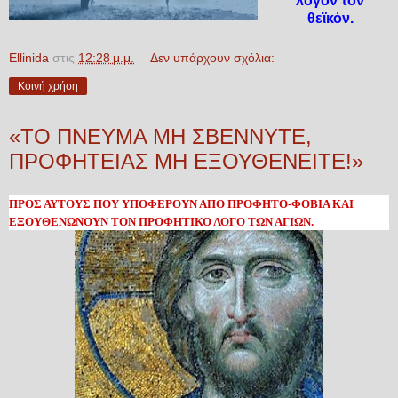
λόγον τον
θεϊκόν.
Ellinida
στις
12:28 μ.μ.
Δεν υπάρχουν σχόλια:
Κοινή χρήση
«ΤΟ ΠΝΕΥΜΑ ΜΗ ΣΒΕΝΝΥΤΕ,
ΠΡΟΦΗΤΕΙΑΣ ΜΗ ΕΞΟΥΘΕΝΕΙΤΕ!»
ΠΡΟΣ ΑΥΤΟΥΣ ΠΟΥ ΥΠΟΦΕΡΟΥΝ ΑΠΟ ΠΡΟΦΗΤΟ-ΦΟΒΙΑ ΚΑΙ
ΕΞΟΥΘΕΝΩΝΟΥΝ ΤΟΝ ΠΡΟΦΗΤΙΚΟ ΛΟΓΟ ΤΩΝ ΑΓΙΩΝ.