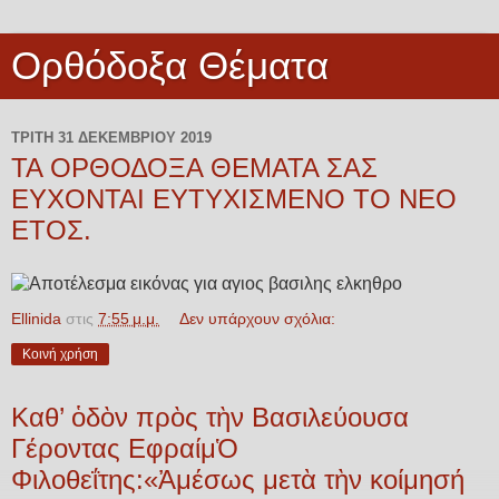
Ορθόδοξα Θέματα
ΤΡΊΤΗ 31 ΔΕΚΕΜΒΡΊΟΥ 2019
ΤΑ ΟΡΘΟΔΟΞΑ ΘΕΜΑΤΑ ΣΑΣ
ΕΥΧΟΝΤΑΙ ΕΥΤΥΧΙΣΜΕΝΟ ΤΟ ΝΕΟ
ΕΤΟΣ.
Ellinida
στις
7:55 μ.μ.
Δεν υπάρχουν σχόλια:
Κοινή χρήση
Καθ’ ὁδὸν πρὸς τὴν Βασιλεύουσα
Γέροντας ΕφραίμὉ
Φιλοθεΐτης:«Ἀμέσως μετὰ τὴν κοίμησή