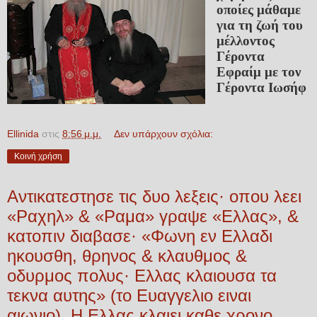
οποίες μάθαμε
για τη ζωή του
μέλλοντος
Γέροντα
Εφραίμ με τον
Γέροντα Ιωσήφ
Ellinida
στις
8:56 μ.μ.
Δεν υπάρχουν σχόλια:
Κοινή χρήση
Αντικατεστησε τις δυο λεξεις· οπου λεει
«Ραχηλ» & «Ραμα» γραψε «Ελ­λας», &
κατοπιν διαβασε· «Φωνη εν Ελλαδι
ηκουσθη, θρηνος & κλαυθμος &
οδυρμος πολυς· Ελ­λας κλαιουσα τα
τεκνα αυτης» (το Ευαγγελιο ειναι
αιωνιο). Η Ελλας κλαιει καθε χρονο