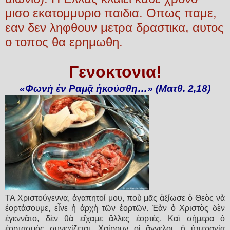
μισο εκατομμυριο παιδια. Οπως παμε,
εαν δεν ληφθουν μετρα δραστικα, αυτος
ο τοπος θα ερημωθη.
Γενοκτονια!
«Φωνὴ ἐν Ραμᾷ ἠκούσθη…» (Ματθ. 2,18)
ΤΑ Χριστούγεννα, ἀγαπητοί μου, ποὺ μᾶς ἀ­ξίωσε ὁ Θεὸς νὰ
ἑορτάσουμε, εἶνε ἡ ἀρ­χὴ τῶν ἑορτῶν. Ἐὰν ὁ Χριστὸς δὲν
ἐγεννᾶτο, δὲν θὰ εἴχαμε ἄλλες ἑορτές. Καὶ σήμερα ὁ
ἑορτασμὸς συ­νεχίζεται. Χαίρουν οἱ ἄγ­γελοι, ἡ ὑ­­περ­αγία