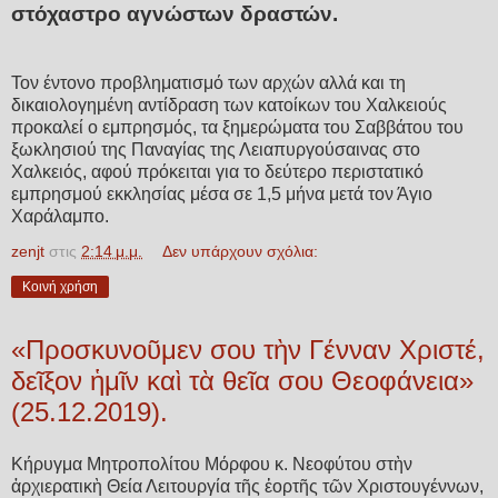
στόχαστρο αγνώστων δραστών.
Τον έντονο προβληματισμό των αρχών αλλά και τη
δικαιολογημένη αντίδραση των κατοίκων του Χαλκειούς
προκαλεί ο εμπρησμός, τα ξημερώματα του Σαββάτου του
ξωκλησιού της Παναγίας της Λειαπυργούσαινας στο
Χαλκειός, αφού πρόκειται για το δεύτερο περιστατικό
εμπρησμού εκκλησίας μέσα σε 1,5 μήνα μετά τον Άγιο
Χαράλαμπο.
zenjt
στις
2:14 μ.μ.
Δεν υπάρχουν σχόλια:
Κοινή χρήση
«Προσκυνοῦμεν σου τὴν Γένναν Χριστέ,
δεῖξον ἡμῖν καὶ τὰ θεῖα σου Θεοφάνεια»
(25.12.2019).
Κήρυγμα Μητροπολίτου Μόρφου κ. Νεοφύτου στὴν
ἀρχιερατικὴ Θεία Λειτουργία τῆς ἑορτῆς τῶν Χριστουγέννων,