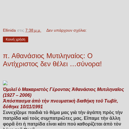
Ellinida
στις
7:38 μ.μ.
Δεν υπάρχουν σχόλια:
Κοινή χρήση
π. Αθανάσιος Μυτιληναίος: Ο
Αντίχριστος δεν θέλει …σύνορα!
Ὁμιλεῖ ὁ Μακαριστὸς Γέροντας Ἀθανάσιος Μυτιληναῖος
(1927 – 2006)
Ἀπόσπασμα ἀπὸ τὴν πνευματικὴ διαθήκη τοῦ Τωβίτ,
δόθηκε 10/11/1991
Συνεχίζομε παιδιὰ τὸ θέμα μας γιὰ τὴν ἀγάπη πρὸς τὴν
πατρίδα καὶ τοὺς συμπατριῶτες μας. Εἴπαμε τὴν ἄλλη
φορᾶ ὅτι ἡ πατρίδα εἶναι κάτι ποὺ καθορίζεται ἀπὸ τὸν