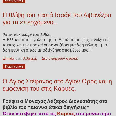
Κοινή χρήση
Η θλίψη του παπά Ισαάκ του Λιβανέζου
για τα επερχόμενα..
θαταν καλοκαίρι του 1983...
Η Ελλάδα στα μεγαλεία της...η Ευρώπη, της είχε ανοίξει τις
τσέπες και την προκαλούσε να ζήσει μια ζωή έκλυτη ...μια
ζωή ψεύτικη όπως αποδείχθηκε στις μέρες μας!!!!
Ellinida
στις
3:05 μ.μ.
Δεν υπάρχουν σχόλια:
Κοινή χρήση
Ο Αγιος Στέφανος στο Αγιον Ορος και η
εμφάνιση του στις Καρυές.
Γράφει ο Μοναχός Λάζαρος Διονυσιάτης στο
βιβλίο του “Διονυσιάτικαι διηγήσεις”
Όταν κατέβηκε από τις
Καρυές
στο μοναστήρι