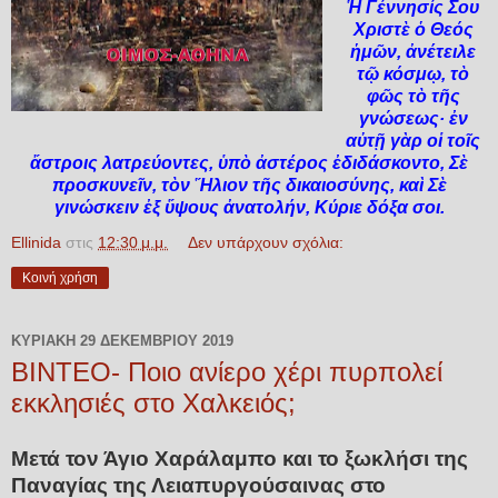
Ἡ Γέννησίς Σου
Χριστὲ ὁ Θεός
ἡμῶν, ἀνέτειλε
τῷ κόσμῳ, τὸ
φῶς τὸ τῆς
γνώσεως· ἐν
αὐτῇ γὰρ οἱ τοῖς
ἄστροις λατρεύοντες, ὑπὸ ἀστέρος ἐδιδάσκοντο, Σὲ
προσκυνεῖν, τὸν Ἥλιον τῆς δικαιοσύνης, καὶ Σὲ
γινώσκειν ἐξ ὕψους ἀνατολήν, Κύριε δόξα σοι.
Ellinida
στις
12:30 μ.μ.
Δεν υπάρχουν σχόλια:
Κοινή χρήση
ΚΥΡΙΑΚΉ 29 ΔΕΚΕΜΒΡΊΟΥ 2019
BINTEO- Ποιο ανίερο χέρι πυρπολεί
εκκλησιές στο Χαλκειός;
Μετά τον Άγιο Χαράλαμπο και το ξωκλήσι της
Παναγίας της Λειαπυργούσαινας στο