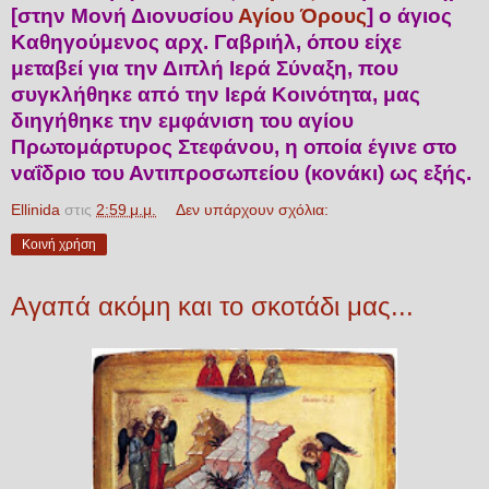
[στην Μονή Διονυσίου
Αγίου Όρους
] ο άγιος
Καθηγούμενος αρχ. Γαβριήλ, όπου είχε
μεταβεί για την Διπλή Ιερά Σύναξη, που
συγκλήθηκε από την Ιερά Κοινότητα, μας
διηγήθηκε την εμφάνιση του αγίου
Πρωτομάρτυρος Στεφάνου, η οποία έγινε στο
ναΐδριο του Αντιπροσωπείου (κονάκι) ως εξής.
Ellinida
στις
2:59 μ.μ.
Δεν υπάρχουν σχόλια:
Κοινή χρήση
Αγαπά ακόμη και το σκοτάδι μας...