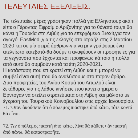
ΤΕΛΕΥΤΑΙΕΣ ΕΞΕΛΙΞΕΙΣ.
Τις τελευταίες μέρες γράφτηκαν πολλά για Ελληνοτουρκικά,τι
είπε ο Γέροντας Εφραίμ ο Αριζονίτης για το θάνατό του,τι θα
κάνει η Τουρκία στη Λιβύη,για το επερχόμενο Brexit,για τον
αγωγό EastMed ,για τις εκλογές στο Ισραήλ στις 2 Μαρτίου
2020 και σε μία σειρά άρθρων-για να μην γράψουμε ένα
ατελείωτο κατεβατό-θα δούμε τι αναφέρουν οι προφητείες για
τα γεγγονότα που έρχονται και προφανώς κάποια ή πολλά
από αυτά θα συμβούν κατά τα έτη 2020-2021.
Η κατάσταση που επικρατεί στη Λιβύη και τι μπορεί να
συμβεί είναι αυτή που θα αναλύσουμε στο παρόν άρθρο.
Δύο προφητείες του Αγίου Κοσμά του Αιτωλού είναι
ξεκάθαρες για τις λάθος κινήσεις που κάνει σήμερα ο
Ερντογάν να στείλει στρατεύματα στη Λιβύη και μάλιστα με
έγκριση του Τουρκικού Κοινοβουλίου στις αρχές Ιανουαρίου.
71. Ὅταν ἀκούσετε ὅτι ὁ πόλεμος πιάστηκε ἀπό κάτω, τότε κοντά
θά εἶναι.
72. Ἄν ὁ πόλεμος πιαστῆ ἀπό κάτω, λίγα θά πάθετε• ἄν πιαστῆ
ἀπό πάνω, θά καταστραφῆτε.