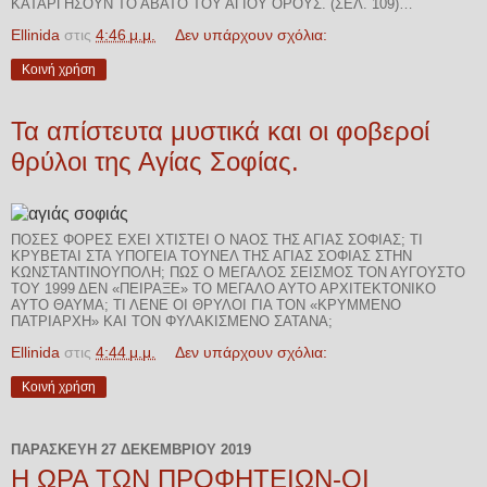
ΚΑΤΑΡΓΉΣΟΥΝ ΤΟ ΆΒΑΤΟ ΤΟΥ ΑΓΊΟΥ ΌΡΟΥΣ. (ΣΕΛ. 109)…
Ellinida
στις
4:46 μ.μ.
Δεν υπάρχουν σχόλια:
Κοινή χρήση
Τα απίστευτα μυστικά και οι φοβεροί
θρύλοι της Αγίας Σοφίας.
ΠΌΣΕΣ ΦΟΡΈΣ ΈΧΕΙ ΧΤΙΣΤΕΊ Ο ΝΑΌΣ ΤΗΣ ΑΓΊΑΣ ΣΟΦΊΑΣ; ΤΙ
ΚΡΎΒΕΤΑΙ ΣΤΑ ΥΠΌΓΕΙΑ ΤΟΎΝΕΛ ΤΗΣ ΑΓΊΑΣ ΣΟΦΊΑΣ ΣΤΗΝ
ΚΩΝΣΤΑΝΤΙΝΟΎΠΟΛΗ; ΠΏΣ Ο ΜΕΓΆΛΟΣ ΣΕΙΣΜΌΣ ΤΟΝ ΑΎΓΟΥΣΤΟ
ΤΟΥ 1999 ΔΕΝ «ΠΕΊΡΑΞΕ» ΤΟ ΜΕΓΆΛΟ ΑΥΤΌ ΑΡΧΙΤΕΚΤΟΝΙΚΌ
ΑΥΤΌ ΘΑΎΜΑ; ΤΙ ΛΈΝΕ ΟΙ ΘΡΎΛΟΙ ΓΙΑ ΤΟΝ «ΚΡΥΜΜΈΝΟ
ΠΑΤΡΙΆΡΧΗ» ΚΑΙ ΤΟΝ ΦΥΛΑΚΙΣΜΈΝΟ ΣΑΤΑΝΆ;
Ellinida
στις
4:44 μ.μ.
Δεν υπάρχουν σχόλια:
Κοινή χρήση
ΠΑΡΑΣΚΕΥΉ 27 ΔΕΚΕΜΒΡΊΟΥ 2019
Η ΩΡΑ ΤΩΝ ΠΡΟΦΗΤΕΙΩΝ-ΟΙ