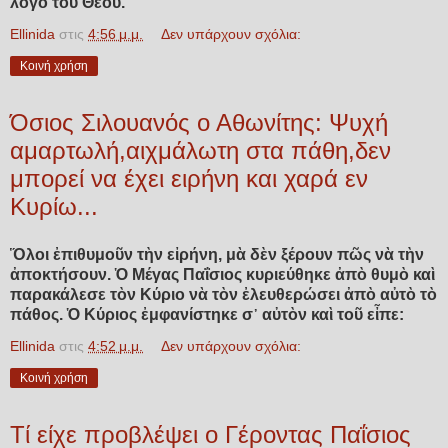
λόγο τοῦ Θεοῦ.
Ellinida
στις
4:56 μ.μ.
Δεν υπάρχουν σχόλια:
Κοινή χρήση
Όσιος Σιλουανός ο Αθωνίτης: Ψυχή
αμαρτωλή,αιχμάλωτη στα πάθη,δεν
μπορεί να έχει ειρήνη και χαρά εν
Κυρίω...
Ὅλοι ἐπιθυμοῦν τὴν εἰρήνη, μὰ δὲν ξέρουν πῶς νὰ τὴν
ἀποκτήσουν. Ὁ Μέγας Παΐσιος κυριεύθηκε ἀπὸ θυμὸ καὶ
παρακάλεσε τὸν Κύριο νὰ τὸν ἐλευθερώσει ἀπὸ αὐτὸ τὸ
πάθος. Ὁ Κύριος ἐμφανίστηκε σ᾿ αὐτὸν καὶ τοῦ εἶπε:
Ellinida
στις
4:52 μ.μ.
Δεν υπάρχουν σχόλια:
Κοινή χρήση
Τί είχε προβλέψει ο Γέροντας Παΐσιος