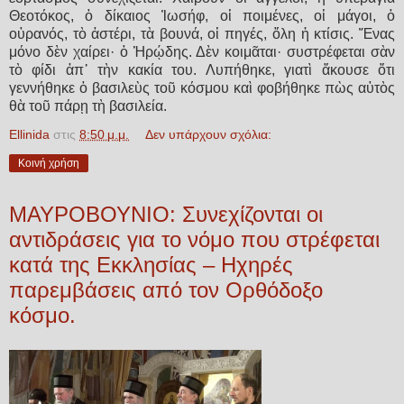
Θεοτόκος, ὁ δίκαιος Ἰωσήφ, οἱ ποιμέ­νες, οἱ μάγοι, ὁ
οὐρανός, τὸ ἀστέρι, τὰ βουνά, οἱ πηγές, ὅλη ἡ κτίσις. Ἕνας
μόνο δὲν χαίρει· ὁ Ἡ­ρῴ­δης. Δὲν κοιμᾶται· συστρέφεται σὰν
τὸ φίδι ἀπ᾽ τὴν κακία του. Λυπήθηκε, γιατὶ ἄκουσε ὅ­τι
γεννήθηκε ὁ βασιλεὺς τοῦ κόσμου καὶ φο­βήθηκε πὼς αὐτὸς
θὰ τοῦ πά­ρῃ τὴ βασιλεία.
Ellinida
στις
8:50 μ.μ.
Δεν υπάρχουν σχόλια:
Κοινή χρήση
ΜΑΥΡΟΒΟΥΝΙΟ: Συνεχίζονται οι
αντιδράσεις για το νόμο που στρέφεται
κατά της Εκκλησίας – Ηχηρές
παρεμβάσεις από τον Ορθόδοξο
κόσμο.