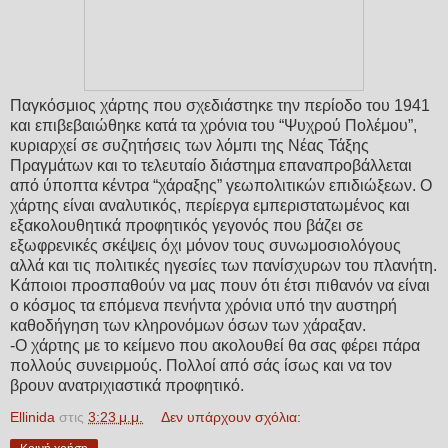
Παγκόσμιος χάρτης που σχεδιάστηκε την περίοδο του 1941
και επιβεβαιώθηκε κατά τα χρόνια του “Ψυχρού Πολέμου”,
κυριαρχεί σε συζητήσεις των λόμπι της Νέας Τάξης
Πραγμάτων
και το τελευταίο διάστημα επαναπροβάλλεται
από ύποπτα κέντρα “χάραξης” γεωπολιτικών επιδιώξεων. Ο
χάρτης είναι αναλυτικός, περίεργα εμπεριστατωμένος και
εξακολουθητικά προφητικός γεγονός που βάζει σε
εξωφρενικές σκέψεις όχι μόνον τους συνωμοσιολόγους
αλλά και τις πολιτικές ηγεσίες των πανίσχυρων του πλανήτη.
Κάποιοι προσπαθούν να μας πουν ότι έτσι πιθανόν να είναι
ο κόσμος τα επόμενα πενήντα χρόνια υπό την αυστηρή
καθοδήγηση των κληρονόμων όσων των χάραξαν.
-Ο χάρτης με το κείμενο που ακολουθεί θα σας φέρει πάρα
πολλούς συνειρμούς. Πολλοί από σάς ίσως και να τον
βρουν ανατριχιαστικά προφητικό.
Ellinida
στις
3:23 μ.μ.
Δεν υπάρχουν σχόλια: