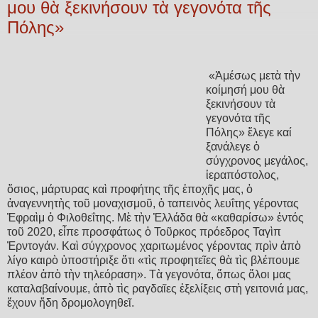
μου θὰ ξεκινήσουν τὰ γεγονότα τῆς
Πόλης»
«Ἀμέσως μετὰ τὴν
κοίμησή μου θὰ
ξεκινήσουν τὰ
γεγονότα τῆς
Πόλης» ἔλεγε καί
ξανάλεγε ὁ
σύγχρονος μεγάλος,
ἱεραπόστολος,
ὅσιος, μάρτυρας καὶ προφήτης τῆς ἐποχῆς μας, ὁ
ἀναγεννητὴς τοῦ μοναχισμοῦ, ὁ ταπεινὸς λευΐτης γέροντας
Ἐφραὶμ ὁ Φιλοθεΐτης. Μὲ τὴν Ἑλλάδα θὰ «καθαρίσω» ἐντός
τοῦ 2020, εἶπε προσφάτως ὁ Τοῦρκος πρόεδρος Ταγὶπ
Ἐρντογάν. Καὶ σύγχρονος χαριτωμένος γέροντας πρὶν ἀπὸ
λίγο καιρὸ ὑποστήριξε ὅτι «τὶς προφητεῖες θὰ τὶς βλέπουμε
πλέον ἀπὸ τὴν τηλεόραση». Τὰ γεγονότα, ὅπως ὅλοι μας
καταλαβαίνουμε, ἀπὸ τὶς ραγδαῖες ἐξελίξεις στὴ γειτονιά μας,
ἔχουν ἤδη δρομολογηθεῖ.