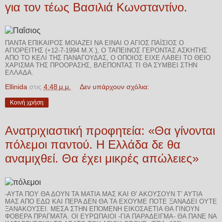
για τον τέως Βασιλιά Κωνσταντίνο.
ΠΆΝΤΑ ΕΠΊΚΑΙΡΟΣ ΜΟΙΆΖΕΙ ΝΑ ΕΊΝΑΙ Ο ΆΓΙΟΣ ΠΑΪ́ΣΙΟΣ Ο
ΑΓΙΟΡΕΊΤΗΣ (+12-7-1994 Μ.Χ.), Ο ΤΑΠΕΙΝΌΣ ΓΈΡΟΝΤΑΣ ΑΣΚΗΤΉΣ
ΑΠΌ ΤΟ ΚΕΛΊ ΤΗΣ ΠΑΝΑΓΟΎΔΑΣ, Ο ΟΠΟΊΟΣ ΕΊΧΕ ΛΆΒΕΙ ΤΟ ΘΕΊΟ
ΧΆΡΙΣΜΑ ΤΗΣ ΠΡΟΌΡΑΣΗΣ, ΒΛΈΠΟΝΤΑΣ ΤΙ ΘΑ ΣΥΜΒΕΊ ΣΤΗΝ
ΕΛΛΆΔΑ.
Ellinida
στις
4:48 μ.μ.
Δεν υπάρχουν σχόλια:
Κοινή χρήση
Ανατριχιαστική προφητεία: «Θα γίνονται
πόλεμοι παντού. Η Ελλάδα δε θα
αναμιχθεί. Θα έχει μικρές απώλειες»
-ΑΥΤΆ ΠΟΥ ΘΑ ΔΟΥΝ ΤΑ ΜΆΤΙΑ ΜΑΣ ΚΑΙ Θ’ ΑΚΟΎΣΟΥΝ Τ’ ΑΥΤΙΆ
ΜΑΣ ΑΠΌ ΕΔΏ ΚΑΙ ΠΈΡΑ ΔΕΝ ΘΑ ΤΑ ΈΧΟΥΜΕ ΠΟΤΈ ΞΑΝΑΔΕΊ ΟΎΤΕ
ΞΑΝΑΚΟΎΣΕΙ. ΜΈΣΑ ΣΤΗΝ ΕΠΌΜΕΝΗ ΕΙΚΟΣΑΕΤΊΑ ΘΑ ΓΊΝΟΥΝ
ΦΟΒΕΡΆ ΠΡΆΓΜΑΤΑ. ΟΙ ΕΥΡΩΠΑΊΟΙ -ΓΙΑ ΠΑΡΆΔΕΙΓΜΑ- ΘΑ ΠΆΝΕ ΝΑ