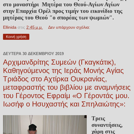
στο μοναστήρι Μητέρα του Θεού-Αγίων Αγίων
στην Επαρχία Ορέλ προς τιμήν του εικονίδιο της
μητέρας του Θεού "ο σπορέας των ψωμιών".
Ellinida
στις
2:45 μ.μ.
Δεν υπάρχουν σχόλια:
Κοινή χρήση
ΔΕΥΤΈΡΑ 30 ΔΕΚΕΜΒΡΊΟΥ 2019
Αρχιμανδρίτης Συμεών (Γκαγκάτικ),
Καθηγούμενος της Ιεράς Μονής Αγίας
Τριάδος στο Αχτίρκα Ουκρανίας,
μεταφραστής του βιβλίου με αναμνήσεις
του Γέροντος Εφραίμ «Ο Γέροντάς μου.
Ιωσήφ ο Ησυχαστής και Σπηλαιώτης»:
Τρεις
συναντήσεις,
χάρη στις