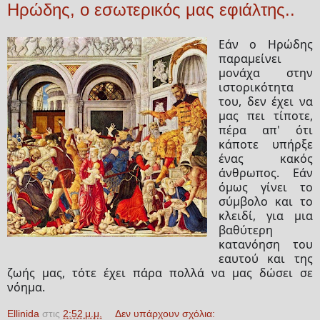
Ηρώδης, ο εσωτερικός μας εφιάλτης..
Εάν ο Ηρώδης
παραμείνει
μονάχα στην
ιστορικότητα
του, δεν έχει να
μας πει τίποτε,
πέρα απ' ότι
κάποτε υπήρξε
ένας κακός
άνθρωπος. Εάν
όμως γίνει το
σύμβολο και το
κλειδί, για μια
βαθύτερη
κατανόηση του
εαυτού και της
ζωής μας, τότε έχει πάρα πολλά να μας δώσει σε
νόημα.
Ellinida
στις
2:52 μ.μ.
Δεν υπάρχουν σχόλια: