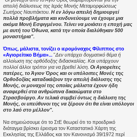
απειλή διάλυσεως της Ιεράς Μονής Μεταμορφώσεως
Σωτήρος Ναυπάκτου.
Η εν λόγω απειλή δημιουργεί
πολλά προβλήματα και κινδυνεύουμε να έχουμε μια
ακόμα Μονή Εσφιγμένου. Τείνει να μοιάσει η εποχή μας
με αυτή του Όθωνα, κατά την οποία διαλύθηκαν 500
μοναστήρια".
Όπως, μάλιστα, τονίζει ο ιερομόναχος Φίλιππος στο
«Αγιορείτικο Βήμα»...
"
Δεν υπάρχει δογματικό θέμα ή
αλλοίωση της ορθόδοξης διδασκαλίας. Και υπάρχουν
πολλοί άλλοι τρόποι για να βρεθεί λύση.
Οι Αγιορείτες
πατέρες, το Άγιον Όρος και οι υπόλοιπες Μονές της
Ορθοδοξίας καταδικάζουν την απειλή διάλυσης της
Μονής, οι μοναχοί της οποίας μάλιστα έχουν ήδη
αναφερθεί στα ανθρώπινα δικαιώματα στο
Στρασβούργο. Αν τελικά συμβεί όντως η διάλυση της
Μονής, οι υπεύθυνοι της να ξέρουν ότι θα είναι υπόλογοι
στο λαό στο μέλλον".
Να σημειώσουμε ότι το ΣτΕ θεωρεί ότι το προεδρικό
διάταγμα βρίσκει έρεισμα τον Καταστατικό Χάρτη της
Εκκλησίας της Ελλάδος και τον Κανονισμό 39/1972 περί