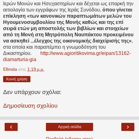
Ιερών Μονών και Ησυχαστηρίων και δέχεται ως επαρκή την
αιτιολογία των εγγράφων της Ιεράς Συνόδου,
όπου γίνεται
επίκληση «των κανονικών παραπτωμάτων μελών του
Ηγουμενοσυμβουλίου της Μονής καθώς και της επί
σειρά ετών μη αποστολής των βιβλίων και στοιχείων
από τη Μονή στη Μητρόπολη Ναυπάκτου προκειμένου
να ασκηθεί ...έλεγχος της οικονομικής διαχείρισής της»
,
στα οποία και παραπέμπει η γνωμοδότηση του
Δικαστηρίου.
http://www.agioritikovima.gr/eipan/13162-
diamarturia-gia
Ellinida
στις
1:19 μ.μ.
Κοινή χρήση
Δεν υπάρχουν σχόλια:
Δημοσίευση σχολίου
‹
›
Αρχική σελίδα
Προβολή έκδοσης ιστού