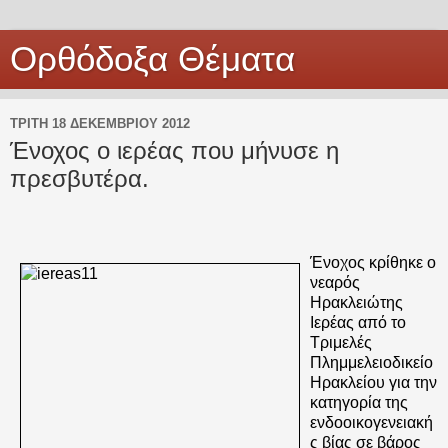
Ορθόδοξα Θέματα
ΤΡΊΤΗ 18 ΔΕΚΕΜΒΡΊΟΥ 2012
Ένοχος ο ιερέας που μήνυσε η
πρεσβυτέρα.
Ένοχος κρίθηκε ο
νεαρός
Ηρακλειώτης
Ιερέας από το
Τριμελές
Πλημμελειοδικείο
Ηρακλείου για την
κατηγορία της
ενδοοικογενειακή
ς βίας σε βάρος