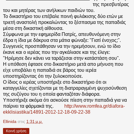
της πρεσβυτέρας
του και μητέρας των ανήλικων παιδιών του.
Το δικαστήριο του επέβαλε ποινή φυλάκισης δύο ετών με
τριετή αναστολή προκαλώντας το ξέσπασμα της παπαδιάς
μέσα στη δικαστική αίθουσα.
Σύμφωνα με την εφημερίδα Πατρίς, απευθυνόμενη στην
έδρα η ίδια με δάκρυα στα μάτια φώναξε: "Γιατί ένοχος;".
Συγγενείς προσπάθησαν να την ηρεμήσουν, ενώ το ίδιο
έκανε και ο ιερέας που την αγκάλιασε και της έλεγε:
"Ηρέμησε δεν κάνει να ταράζεσαι στην κατάστάση σου".
Η υπόθεση έφτασε στο δικαστήριο μετά απο μήνυση που
είχε υποβάλει η παπαδιά σε βάρος του ιερέα
υποστηρίζοντας ότι την ξυλοκοπούσε.
Ο ίδιος ο ιερέας υποστήριξε στο δικαστήριο ότι οι
καταγγελίες σχετίζονται με τη διατραραγμένη ψυχοσύνθεση
της συζύγου του η οποία φανταζόταν διάφορα.
Υποστήριξε ακόμα ότι ασκούσε πίεση στην παπαδιά για να
παίρνει τα φάρμακά της.
http://www.romfea.gr/diafora-
ekklisiastika/14891-2012-12-18-09-22-38
Ellinida
στις
1:31 μ.μ.
Κοινή χρήση