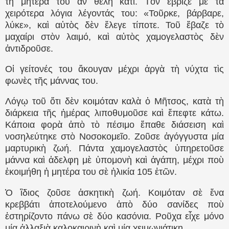
τὴ μητέρα του ἂν θέλη κάτι. Τὸν ἔβριζε μὲ τὰ
χειρότερα λόγια λέγοντάς του: «Τοῦρκε, βάρβαρε,
λύκε», καὶ αὐτὸς δὲν ἔλεγε τίποτε. Τοῦ ἔβαζε τὸ
μαχαίρι στὸν λαιμό, καὶ αὐτὸς χαμογελαστὸς δὲν
ἀντιδροῦσε.
Οἱ γείτονές του ἄκουγαν μέχρι ἀργὰ τὴ νύχτα τὶς
φωνὲς τῆς μάννας του.
Λόγῳ τοῦ ὅτι δὲν κοιμόταν καλὰ ὁ Μῆτσος, κατὰ τὴ
διάρκεια τῆς ἡμέρας λιποθυμοῦσε καὶ ἔπεφτε κάτω.
Κάποια φορὰ ἀπὸ τὸ πέσιμο ἔπαθε διάσειση καὶ
νοσηλεύτηκε στὸ Νοσοκομεῖο. Ζοῦσε ἀγόγγυστα μία
μαρτυρικὴ ζωή. Πάντα χαμογελαστὸς ὑπηρετοῦσε
μάννα καὶ ἀδελφη μὲ ὑπομονὴ καὶ ἀγάπη, μέχρι ποὺ
ἐκοιμήθη ἡ μητέρα του σὲ ἡλικία 105 ἐτῶν.
Ὁ ἲδιος ζοῦσε ἀσκητικὴ ζωή. Κοιμόταν σὲ ἕνα
κρεββάτι ἀποτελούμενο ἀπὸ δύο σανίδες ποὺ
ἐστηρίζοντο πάνω σὲ δύο κασόνια. Ροῦχα εἶχε μόνο
μία ἀλλαξιὰ καλοκαιρινὴ καὶ μία χειμωνιάτικη.