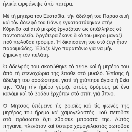
ἡλικία ὠρφάνεψε ἀπὸ πατέρα.
Μὲ τὴ μητέρα του Εὐσταθία, τὴν ἀδελφή του Παρασκευὴ
καὶ τὸν ἀδελφό του Γιάννη ἐγκαταστάθηκαν στὴν
Κόρινθο καὶ ἀπὸ μικρὸς ἐργαζόταν ὡς ὑπάλληλος σὲ
παντοπωλεῖο. Ἀργότερα ἒκανε δικό του μικρὸ μαγαζὶ
ποὺ πωλοῦσε τρόφιμα. Ἡ δικαιοσύνη του στὸ ζύγι ἦταν
παροιμιώδης. Ἒβαζε λίγο παραπάνω γιὰ νὰ μὴν
ζημιώνη τὸν πελάτη.
Ὁ ἀδελφός του σκοτώθηκε τὸ 1918 καὶ ἡ μητέρα του
ἀπὸ τὴ στενοχώρια της ἔπαθε στὸ μυαλό. Ἐπίσης ἡ
ἀδελφή του ἀρρώστησε, γιατί τὴ χτύπησε ἄγρια ἡ θεία
της. Ὅλη τὴν ἡμέρα γύριζε στοὺς δρόμους μὲ ἕνα
καλάμι καὶ τὸ βράδυ ἐρχόταν στὸ σπίτι γιὰ ὕπνο.
Ὁ Μῆτσος ὑπέμεινε τὶς βρισιὲς καὶ τὶς φωνὲς τῆς
μητέρας του ἤρεμα καὶ χαμογελαστός. Τοῦ πετοῦσε
στὸ πρόσωπο ὃ,τι εὕρισκε μπροστά της. Αὐτὸς
πήγαινε, πλενόταν καὶ ὓστερα χαμογελαστὸς ρωτοῦσε