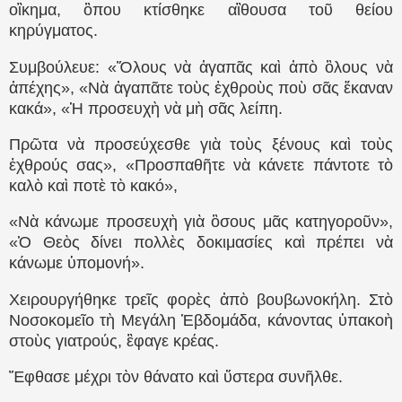
οἲκημα, ὃπου κτίσθηκε αἲθουσα τοῦ θείου
κηρύγματος.
Συμβούλευε: «Ὅλους νὰ ἀγαπᾶς καὶ ἀπὸ ὃλους νὰ
ἀπέχης», «Νὰ ἀγαπᾶτε τοὺς ἐχθροὺς ποὺ σᾶς ἔκαναν
κακά», «Ἡ προσευχὴ νὰ μὴ σᾶς λείπη.
Πρῶτα νὰ προσεύχεσθε γιὰ τοὺς ξένους καὶ τοὺς
ἐχθρούς σας», «Προσπαθῆτε νὰ κάνετε πάντοτε τὸ
καλὸ καὶ ποτὲ τὸ κακό»,
«Νὰ κάνωμε προσευχὴ γιὰ ὃσους μᾶς κατηγοροῦν»,
«Ὁ Θεὸς δίνει πολλὲς δοκιμασίες καὶ πρέπει νὰ
κάνωμε ὑπομονή».
Χειρουργήθηκε τρεῖς φορὲς ἀπὸ βουβωνοκήλη. Στὸ
Νοσοκομεῖο τὴ Μεγάλη Ἑβδομάδα, κάνοντας ὑπακοὴ
στοὺς γιατρούς, ἒφαγε κρέας.
Ἔφθασε μέχρι τὸν θάνατο καὶ ὕστερα συνῆλθε.