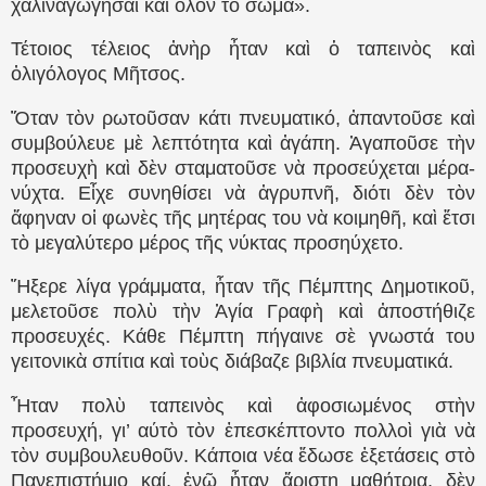
χαλιναγωγῆσαι καὶ ὃλον τὸ σῶμα».
Τέτοιος τέλειος ἀνὴρ ἦταν καὶ ὁ ταπεινὸς καὶ
ὀλιγόλογος Μῆτσος.
Ὅταν τὸν ρωτοῦσαν κάτι πνευματικό, ἀπαντοῦσε καὶ
συμβούλευε μὲ λεπτότητα καὶ ἀγάπη. Ἀγαποῦσε τὴν
προσευχὴ καὶ δὲν σταματοῦσε νὰ προσεύχεται μέρα-
νύχτα. Εἶχε συνηθίσει νὰ ἀγρυπνῆ, διότι δὲν τὸν
ἄφηναν οἱ φωνὲς τῆς μητέρας του νὰ κοιμηθῆ, καὶ ἔτσι
τὸ μεγαλύτερο μέρος τῆς νύκτας προσηύχετο.
Ἤξερε λίγα γράμματα, ἦταν τῆς Πέμπτης Δημοτικοῦ,
μελετοῦσε πολὺ τὴν Ἁγία Γραφὴ καὶ ἀποστήθιζε
προσευχές. Κάθε Πέμπτη πήγαινε σὲ γνωστά του
γειτονικὰ σπίτια καὶ τοὺς διάβαζε βιβλία πνευματικά.
Ἦταν πολὺ ταπεινὸς καὶ ἀφοσιωμένος στὴν
προσευχή, γι’ αύτὸ τὸν ἐπεσκέπτοντο πολλοὶ γιὰ νὰ
τὸν συμβουλευθοῦν. Κάποια νέα ἔδωσε ἐξετάσεις στὸ
Πανεπιστήμιο καί, ἐνῷ ἦταν ἄριστη μαθήτρια, δὲν