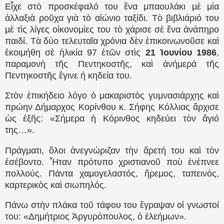
Εἶχε στὸ προσκέφαλό του ἕνα μπαουλάκι μὲ μία
ἀλλαξιὰ ροῦχα γιὰ τὸ αἰώνιο ταξίδι. Τὸ βιβλιάριό του
μὲ τὶς λίγες οἰκονομίες του τὸ χάρισε σὲ ἕνα ἀνάπηρο
παιδί. Τὰ δύο τελευταῖα χρόνια δὲν ἐπικοινωνοῦσε καὶ
ἐκοιμήθη σὲ ἡλικία 97 ἐτῶν στὶς
21 Ἰουνίου 1986
,
παραμονὴ τῆς Πεντηκοστῆς, καὶ ἀνήμερά τῆς
Πεντηκοστῆς ἒγινε ἡ κηδεία του.
Στὸν ἐπικήδειο λόγο ὁ μακαριστὸς γυμνασιάρχης καὶ
πρώην Δήμαρχος Κορίνθου κ. Σήφης Κόλλιας ἄρχισε
ὡς ἑξῆς: «Σήμερα ἡ Κόρινθος κηδεύει τὸν ἅγιό
της…».
Πράγματι, ὃλοι ἀνεγνώριζαν τὴν ἄρετή του καὶ τὸν
ἐσέβοντο. Ἦταν πρότυπο χριστιανοῦ ποὺ ἐνέπνεε
πολλούς. Πάντα χαμογελαστός, ἤρεμος, ταπεινός,
καρτερικὸς καὶ σιωπηλός.
Πάνω στὴν πλάκα τοῦ τάφου του ἔγραψαν οἱ γνωστοί
του: «Δημήτριος Ἀργυρόπουλος, ὁ ἐλεήμων».