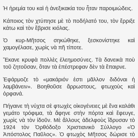
Ἡ ἠρεμία του καὶ ἡ ἀνεξικακία του ἦταν παροιμιώδεις.
Κάποιος τὸν χτύπησε μὲ τὸ ποδήλατό του, τὸν ἔρριξε
κάτω καὶ τὸν ἔβρισε κιόλας.
Ὁ κυρ-Μῆτσος σηκώθηκε, ξεσκονίστηκε καὶ
χαμογέλασε, χωρὶς νὰ πῆ τίποτε.
Ἔκανε κρυφὰ πολλὲς ἐλεημοσύνες. Τὰ δανεικὰ ποὺ
τοῦ ζητοῦσαν, ὃταν τὰ ἐπέστρεφαν δὲν τὰ ἔπαιρνε.
Ἐφάρμοζε τὸ «μακάριόν ἐστι μᾶλλον διδόναι ἡ
λαμβάνειν». Βοηθοῦσε ἄρρωστους, φτωχοὺς καὶ
ὀρφανά.
Πήγαινε τὴ νύχτα σὲ φτωχὲς οἰκογένειες μὲ ἕνα καλάθι
γεμάτο τρόφιμα, τὰ ἄφηνε στὴν πόρτα καὶ ἔφευγε,
χωρὶς νὰ τὸν ἰδοῦν. Μὲ ἄλλους ἀδελφοὺς ἳδρυσαν τὸ
1924 τὸν Ὀρθόδοξο Χριστιανικὸ Σύλλογο «Ὁ
Ἀπόστολος Παῦλος». Ὁ φτωχὸς Μῆτσος δώρισε τὸ