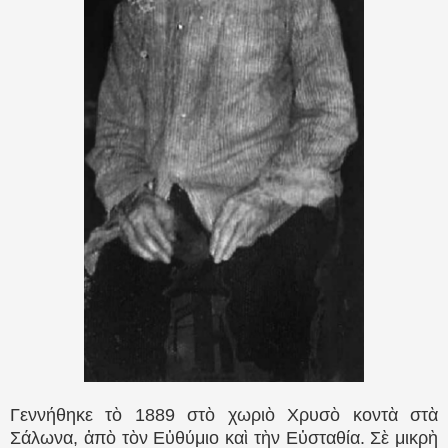
Γεννήθηκε τὸ 1889 στὸ χωριὸ Χρυσὸ κοντὰ στὰ
Σάλωνα, ἀπὸ τὸν Εὐθύμιο καὶ τὴν Εὐσταθία. Σὲ μικρὴ