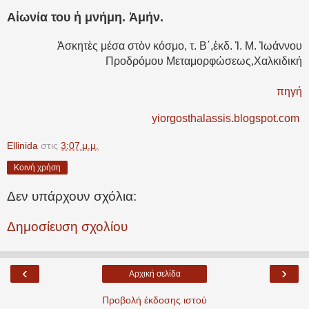
Αἰωνία του ἡ μνήμη. Ἀμήν.
Ἀσκητὲς μέσα στὸν κόσμο, τ. Β΄,
ἐκδ. Ἱ. Μ. Ἰωάννου
Προδρόμου Μεταμορφώσεως,Χαλκιδική
πηγή
yiorgosthalassis.blogspot.com
Ellinida
στις
3:07 μ.μ.
Κοινή χρήση
Δεν υπάρχουν σχόλια:
Δημοσίευση σχολίου
‹
›
Αρχική σελίδα
Προβολή έκδοσης ιστού