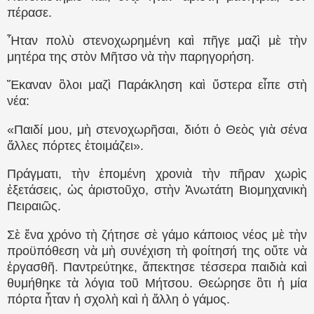
πέρασε.
Ἦταν πολὺ στενοχωρημένη καὶ πῆγε μαζὶ μὲ τὴν
μητέρα της στὸν Μῆτσο νὰ τὴν παρηγορήση.
Ἔκαναν ὃλοι μαζὶ Παράκληση καὶ ὕστερα εἶπε στὴ
νέα:
«Παιδί μου, μὴ στενοχωρῆσαι, διότι ὁ Θεὸς γιὰ σένα
ἄλλες πόρτες ἑτοιμάζει».
Πράγματι, τὴν ἑπομένη χρονιὰ τὴν πῆραν χωρὶς
ἐξετάσεις, ὡς ἀριστοῦχο, στὴν Ἀνωτάτη Βιομηχανικὴ
Πειραιῶς.
Σὲ ἕνα χρόνο τὴ ζήτησε σὲ γάμο κάποιος νέος μὲ τὴν
προϋπόθεση νὰ μὴ συνέχιση τὴ φοίτησή της οὔτε νὰ
ἐργασθῆ. Παντρεύτηκε, ἄπεκτησε τέσσερα παιδιὰ καὶ
θυμήθηκε τὰ λόγια τοῦ Μήτσου. Θεώρησε ὃτι ἡ μία
πόρτα ἦταν ἡ σχολὴ καὶ ἡ ἄλλη ὁ γάμος.