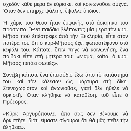
σχεδὸν κάθε μέρα ἂν εὕρισκε, καὶ κοινωνοῦσε συχνά.
Ὅταν δὲν ὑπῆρχε ψάλτης, ἔψαλλε ὁ ἴδιος.
Ἡ χάρις τοῦ θεοῦ ἦταν ἐμφανὴς στὸ ἀσκητικό του
πρόσωπο. Ἕνα παιδάκι βλέποντας μία μέρα τὸν κυρ-
Μῆτσο ποὺ ἐπέστρεφε ἀπὸ τὴν Ἐκκλησία, εἶπε στὸν
πατέρα του ὃτι ὁ κυρ-Μῆτσος ἔχει φωτοστέφανο στὸ
κεφάλι του. Κάποτε, ὃταν πῆγε νὰ κοινωνήση, ἕνα
παιδάκι εἶπε στὴ μητέρα του: «Μαμά, κοίτα, ὁ κυρ-
Μῆτσος πετάει φωτιές».
Συνέβη κάποτε ἕνα ἐπεισόδιο ἔξω ἀπὸ τὸ κατάστημά
του καὶ τὸν κάλεσαν ὡς μάρτυρα στὴ δίκη.
Στενοχωριόταν καὶ ἀγωνιοῦσε, γιατί δὲν ἤθελε νὰ
ὁρκιστῆ. Ὅταν κλήθηκε νὰ καταθέση, τοῦ εἶπε ὁ
Πρόεδρος:
«Κύριε Ἀργυρόπουλε, ἀπό σᾶς δὲν θέλουμε νὰ
ὁρκιστῆτε, διότι εἲμαστε σίγουροι ὅτι θὰ μᾶς πεῖτε τὴν
ἀλήθεια».