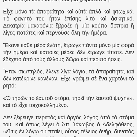
Εἶχε μόνο τὰ ἀπαραίτητα καὶ αὐτὰ ἁπλὰ καὶ φτωχικά.
Τὸ φαγητὸ του ἦταν ἐπίσης λιτὸ καὶ ἀσκητικό.
Δεκατρία μακαρόνια ἔβραζε ἢ μία κούπα ὄσπρια ἢ
λίγες πατάτες καὶ περνοῦσε ὅλη τὴν ἡμέρα.
Ἒκανε κάθε μέρα ἐνάτη, ἔτρωγε πάντα μόνο μία φορὰ
τὴν ἡμέρα καὶ κάποιες μέρες δὲν ἒτρωγε τίποτε. Δὲν
ἐδέχετο ἀπό τοὺς ἄλλους δῶρα καὶ περιποιήσεις.
Ἦταν σιωπηλός, ἔλεγε λίγα λόγια, τὰ ἀπαραίτητα, καὶ
δὲν κατέκρινε κανέναν. Εἶχε γράψει σὲ ἕνα χαρτόνι τὸ
ρητό:
«Ὁ τηρῶν τὸ ἑαυτοῦ στόμα, τηρεῖ τὴν ἑαυτοῦ ψυχὴν»,
καὶ τὸ εἶχε τοιχοκολλημένο.
Δὲν ξὲφευγε περιττὸς καὶ ἀργὸς λόγος ἀπὸ τὸ στόμα
του. Καὶ ὅπως λέγει ὁ Ἀπ. Ἰάκωβος ὁ Ἀδελφόθεος,
«εἲ τις ἐν λόγῳ οὐ πταίει, οὗτος τέλειος ἀνήρ, δυνατὸς