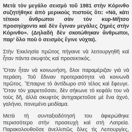
Μετὰ τὸν μεγάλο σεισμὸ τοῦ 1981 στὴν Κόρινθο
συζητήθηκε ἀπὸ μερικοὺς πιστοὺς ὃτι: «Νά, κάτι
τέτοιοι ἄνθρωποι σὰν τὸν κυρ-Μῆτσο
προσηύχοντο καὶ δὲν ἔγιναν μεγάλες ζημιὲς στὴν
Κόρινθο». (Δηλαδὴ δὲν σκοτώθηκαν ἄνθρωποι,
παρ’ ὃλο ποὺ ὁ σεισμὸς ἔγινε νύχτα).
Στὴν Ἐκκλησία πρῶτος πήγαινε νὰ λειτουργηθῆ καὶ
ἦταν πάντα σκυφτὸς καὶ προσεκτικός.
Ὅταν ἦταν νὰ κοινωνήση, ὃλοι παραμέριζαν γιὰ νὰ
περάση. Τοῦ ἔδιναν προτεραιότητα νὰ κοινωνᾶ
πρῶτος. Ἔπαιρνε τὸ ἀντίδωρο στὸ τέλος καὶ ἔφευγε.
Ὅταν τὸν χαιρετοῦσαν, δὲν σήκωνε τὸ κεφάλι του νὰ
τοὺς δῆ, ἀλλὰ σκυφτὸς ἀντιχαιρετοῦσε μὲ ἕνα ἀχνό,
γαλήνιο, πονεμένο μειδίαμα.
Μετὰ τὴ συνταξιοδότησή του ἀφιερώθηκε
περισσότερο στὴν προσευχὴ καὶ στὴ Λατρεία.
Παρακολουθοῦσε ἀνελλιπῶς ὃλες τὶς Λειτουργίες,