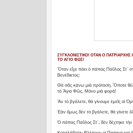
ΣΥΓΚΛΟΝΙΣΤΙΚΌ! ΌΤΑΝ Ο ΠΑΤΡΙΆΡΧΗΣ
ΤΟ ΆΓΙΟ ΦΩΣ!
Ὅταν εἶχε πάει ὁ πάπας Παῦλος Στ΄ στ
Βενέδικτος:
Θὰ σᾶς κάνω μιὰ πρόταση. Ὅποτε θέλ
τὸ Ἅγιο Φῶς. Μόνο μιὰ φορά!
Ἂν τὸ βγάλετε, θὰ γίνουμε ἐμεῖς οἱ Ὀ
Ἐὰν ὅμως δὲν τὸ βγάλετε, θὰ γίνετε ὅλ
Ὁ πάπας Παῦλος Στ΄, δὲν δέχτηκε τὴ
Καταλάβατε; Βλέπουν οἱ Παπικοὶ καὶ ὅ