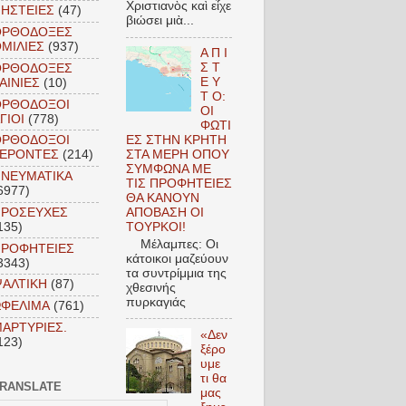
Χριστιανὸς καὶ εἶχε
ΗΣΤΕΙΕΣ
(47)
βιώσει μιὰ...
ΟΡΘΟΔΟΞΕΣ
ΜΙΛΙΕΣ
(937)
Α Π Ι
Σ Τ
ΟΡΘΟΔΟΞΕΣ
Ε Υ
ΑΙΝΙΕΣ
(10)
Τ Ο:
ΟΡΘΟΔΟΞΟΙ
ΟΙ
ΓΙΟΙ
(778)
ΦΩΤΙ
ΕΣ ΣΤΗΝ ΚΡΗΤΗ
ΟΡΘΟΔΟΞΟΙ
ΣΤΑ ΜΕΡΗ ΟΠΟΥ
ΓΕΡΟΝΤΕΣ
(214)
ΣΥΜΦΩΝΑ ΜΕ
ΝΕΥΜΑΤΙΚΑ
ΤΙΣ ΠΡΟΦΗΤΕΙΕΣ
6977)
ΘΑ ΚΑΝΟΥΝ
ΠΡΟΣΕΥΧΕΣ
ΑΠΟΒΑΣΗ ΟΙ
135)
ΤΟΥΡΚΟΙ!
Μέλαμπες: Οι
ΠΡΟΦΗΤΕΙΕΣ
κάτοικοι μαζεύουν
3343)
τα συντρίμμια της
ΑΛΤΙΚΗ
(87)
χθεσινής
πυρκαγιάς
ΩΦΕΛΙΜΑ
(761)
AΡΤΥΡΙΕΣ.
«Δεν
123)
ξέρο
υμε
τι θα
RANSLATE
μας