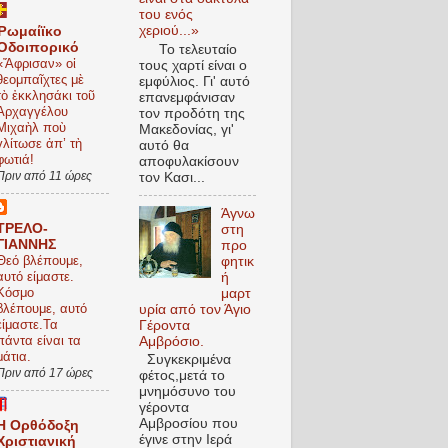
του ενός
χεριού...»
Ῥωμαίϊκο
Ὁδοιπορικό
Το τελευταίο
«Ἄφρισαν» οἱ
τους χαρτί είναι ο
θεομπαῖχτες μὲ
εμφύλιος. Γι' αυτό
τὸ ἐκκλησάκι τοῦ
επανεμφάνισαν
Ἀρχαγγέλου
τον προδότη της
Μιχαὴλ ποὺ
Μακεδονίας, γι'
γλίτωσε ἀπ’ τὴ
αυτό θα
φωτιά!
αποφυλακίσουν
Πριν από 11 ώρες
τον Κασι...
Άγνω
ΤΡΕΛΟ-
στη
ΓΙΑΝΝΗΣ
προ
Θεό βλέπουμε,
φητικ
αυτό είμαστε.
ή
Κόσμο
μαρτ
βλέπουμε, αυτό
υρία από τον Άγιο
είμαστε.Τα
Γέροντα
πάντα είναι τα
Αμβρόσιο.
μάτια.
Συγκεκριμένα
Πριν από 17 ώρες
φέτος,μετά το
μνημόσυνο του
γέροντα
Αμβροσίου που
Η Ορθόδοξη
έγινε στην Ιερά
Χριστιανική