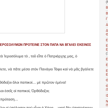
(
Β
Β
Δ
Δ
Ε
 ΙΕΡΟΣΟΛΎΜΩΝ ΠΡΌΤΕΙΝΕ ΣΤΟΝ ΠΆΠΑ ΝΑ ΒΓΆΛΕΙ ΕΚΕΊΝΟΣ
Ε
Ε
(
ὰ Ἱεροσόλυμα τὸ , τοῦ εἶπε ὁ Πατριάρχης μας, ὁ
ετε, νὰ πᾶτε μέσα στὸν Πανάγιο Τάφο καὶ νὰ μᾶς βγάλετε
Ε
ρθόδοξοι ὅλοι παπικοί… μὲ πρῶτον ἐμένα!
Θ
Π
οι ἐσεῖς οἱ παπικοί, Ὀρθόδοξοι;
Ι
ν πρόταση…
Ν
Π
λοι οἱ ὑπόλοιποι ποὺ εἶναι ἡ Χάρη… γιατί δὲν ἐπιστρέφουν