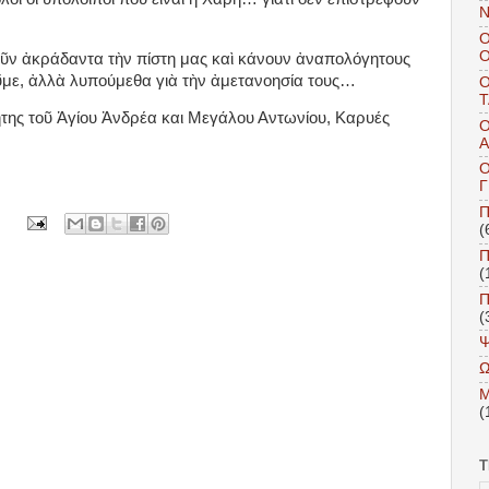
Ν
Ο
ῦν ἀκράδαντα τὴν πίστη μας καὶ κάνουν ἀναπολόγητους
ῦμε, ἀλλὰ λυπούμεθα γιὰ τὴν ἀμετανοησία τους…
Τ
της τοῦ Ἁγίου Ἀνδρέα και Μεγάλου Αντωνίου, Καρυές
Α
Π
(
(
(
Ψ
M
(
T