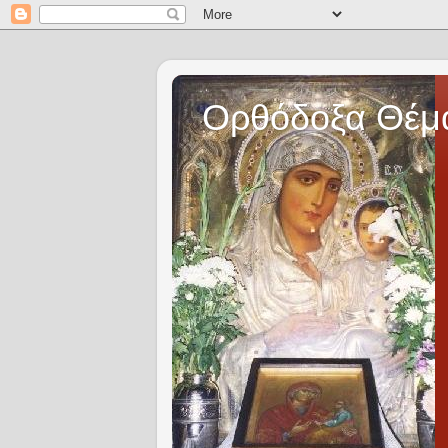
Ορθόδοξα Θέμ