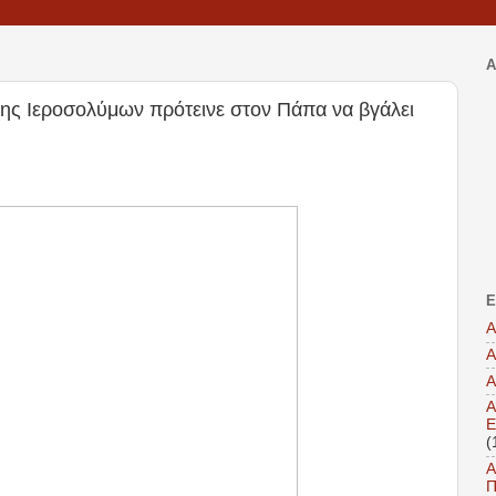
Α
χης Ιεροσολύμων πρότεινε στον Πάπα να βγάλει
Ε
Α
Α
Α
Α
Ε
(
Α