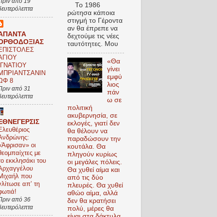
Πριν από 19
Το 1986
δευτερόλεπτα
ρώτησα κάποια
στιγμή το Γέροντα
αν θα έπρεπε να
ΑΠΑΝΤΑ
δεχτούμε τις νέες
ΟΡΘΟΔΟΞΙΑΣ
ταυτότητες. Μου
ΕΠΙΣΤΟΛΕΣ
ΑΓΙΟΥ
«Θα
ΙΓΝΑΤΙΟΥ
γίνει
ΜΠΡΙΑΝΤΣΑΝΙΝ
εμφύ
ΩΦ 8
λιος
Πριν από 31
πάν
δευτερόλεπτα
ω σε
πολιτική
ακυβερνησία, σε
ΕΘΝΕΓΕΡΣΙΣ
εκλογές, γιατί δεν
Ελευθέριος
θα θέλουν να
Ανδρώνης:
παραδώσουν την
«Άφρισαν» οι
κουτάλα. Θα
θεομπαίχτες με
πληγούν κυρίως
το εκκλησάκι του
οι μεγάλες πόλεις.
Αρχαγγέλου
Θα χυθεί αίμα και
Μιχαήλ που
από τις δύο
γλίτωσε απ’ τη
πλευρές. Θα χυθεί
φωτιά!
αθώο αίμα, αλλά
Πριν από 36
δεν θα κρατήσει
δευτερόλεπτα
πολύ, μέρες θα
είναι στα δάκτυλα