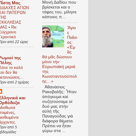
Μονή Δαδίου που
Πίστη Μας
βρίσκεται και ο
ΔΙΔΑΧΕΣ ΑΓΙΩΝ
τάφος του, μίλησε
ΚΑΙ ΠΑΤΕΡΩΝ
κάποιος π...
ΤΗΣ
ΕΚΚΛΗΣΙΑΣ
ΜΑΣ • Re:
Ἅγιο
Σύγχρονο
ς
Γεροντικό
Παΐσι
Πριν από 22 ώρες
ος:
«Ἑμ
ᾶς
θά μᾶς δώσουν
Ρωμιοί της
μόνο τήν
Πόλης
Εὐρωπαϊκή μεριά
Κάνε το καλό
της
και δεν θα
Κωνσταντινούπολ
μετανιώσεις…
ης…»
Πριν από 2 ημέρες
Ἀθανάσιος
Ρακοβαλῆς: Ἦταν
ἀπόγευμα καί
Ελληνικά και
συζητούσαμε οἱ
Ορθόδοξα
δυό μας στήν
Μισθωτοὶ
αὐλή τῆς
ποιμένες,
Παναγούδας γιά
μισθωμένοι
διάφορα θέματα.
ἄρχοντες.
Πρέπει να ἦταν
Πριν από 5
γύρω στα ...
εβδομάδες