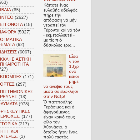
663)
Kάποτε ένας
ΙΒΛΙΑ
(65)
ευλαβής αδελφός
πήρε τήν
ΙΝΤΕΟ
(2627)
απόφαση νά μήν
ΓΕΓΓΟΝΟΤΑ
(15)
ντραπεί τόν
Γέροντα καί νά τόν
ΙΑΦΟΡΑ
(5027)
«εκμεταλλευτεί»
ΟΓΜΑΤΙΚΑ
με τίς πιό
ΘΕΜΑΤΑ
(62)
δύσκολες ερω...
ΙΔΗΣΕΙΣ
(6067)
Εἶδα
ΚΚΛΗΣΙΑΣΤΙΚΗ
ν τὸν
ΠΙΚΑΙΡΟΤΗΤΑ
13χρ
727)
ονο
κεκοι
ΕΚΠΟΜΠΕΣ
(171)
μημέ
ΕΟΡΤΕΣ
(297)
νο ἀνεψιό τους
μέσα σε ἐξωκλήσι
ΠΙΣΤΗΜΟΝΙΚΕΣ
στὴν Νάξο!
ΕΡΕΥΝΕΣ
(13)
Ὁ παππούλης
ΘΑΥΜΑΤΑ
(978)
Γεράσιμος καὶ ὁ
ΡΗΣΚΕΥΤΙΚΕΣ
ἀφηγούμενος
ΕΡΙΟΧΕΣ.
(177)
εἶχαν κοινό τους
φίλο τὸν
ΣΤΟΡΙΚΑ
(217)
Ἀθανάσιο, ὁ
ΗΠΤΙΚΟΙ
ὁποῖος ἦταν ἕνας
ΑΤΕΡΕΣ.
(3)
πολὺ πιστὸς