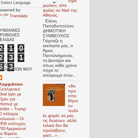
ξημε
ρώσει», είπε
owered by
ιερέας σε Ναό της
Αθήνας.
Translate
Ελένη
Παπαδοπούλου
ΥΝΟΛΙΚΈΣ
ΔΗΜΟΤΙΚΗ
ΠΡΟΒΟΛΈΣ
ΣΥΜΒΟΥΛΟΣ
ΕΛΊΔΑΣ
Γιόρταζε η
εκκλησία μας, ο
2
1
0
Άγιος
Παντελεήμονας,
2
3
1
τη Δευτέρα και
ΙΣΤΑ
5
3
όπως κάθε χρόνο
ΣΤΟΛΟΓΙΩΝ ΜΟΥ
πήγα το
απόγευμα στον...
Κορφιάτικο
«θα
Εκπληκτικό:
προ
Deal Ιράν με
σπα
Ομάν για
θήσο
Hormuz με
υν
διόδια – Trump:
πολλ
Ο πόλεμος
ές φορές να μας
τελειώνει – Οι
τις δώσουν, αλλά
ΗΠΑ απέτυχαν
τελικά δεν θα
700 Αμερικανοί
προλάβουν,
τα θύματα.
γιατί...»