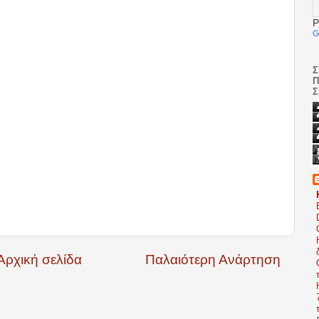
P
Σ
Σ
Λ
Ι
Αρχική σελίδα
Παλαιότερη Ανάρτηση