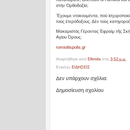
στὴν Ὀρθοδοξία;
Ἔχουμε ντοκουμέντα, ποὺ ἰσχυροποιο
τοὺς ἑτερόδοξους. Δὲν τοὺς κατηγορο
Μακαριστὸς Γέροντας Ἐφραὶμ τῆς Σκή
Αγίου Όρους.
romioitispolis.gr
Αναρτήθηκε από
Ellinida
στις
3:52 μ.μ.
Ετικέτες
ΕΙΔΗΣΕΙΣ
Δεν υπάρχουν σχόλια:
Δημοσίευση σχολίου